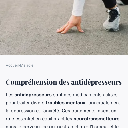
Accueil
›
Maladie
MALADIE
Compréhension des antidépresseurs
Les antidépresseurs: qui sont-
ils, comment fonctionnent-ils
Les
antidépresseurs
sont des médicaments utilisés
et à quoi servent-ils?
pour traiter divers
troubles mentaux
, principalement
la dépression et l’anxiété. Ces traitements jouent un
Gabriel
•
25 février 2025
•
6 min de lecture
rôle essentiel en équilibrant les
neurotransmetteurs
dans le cerveau, ce qui peut améliorer l’humeur et le