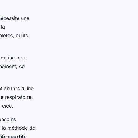
nécessite une
 la
lètes, qu’ils
routine pour
înement, ce
tion lors d’une
e respiratoire,
rcice.
besoins
e la méthode de
ifs sportifs