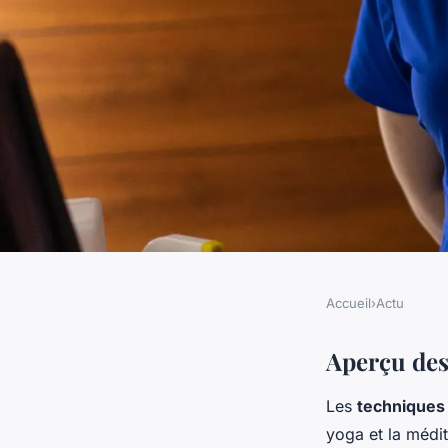
Accueil
›
Actu
ACTU
Boostez vos perform
Aperçu des
Les
techniques 
explorez l'impact de
yoga et la médit