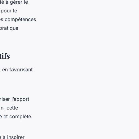
é à gérer le
 pour le
des compétences
pratique
ifs
e
en favorisant
iser l’apport
n, cette
e et complète.
e à inspirer