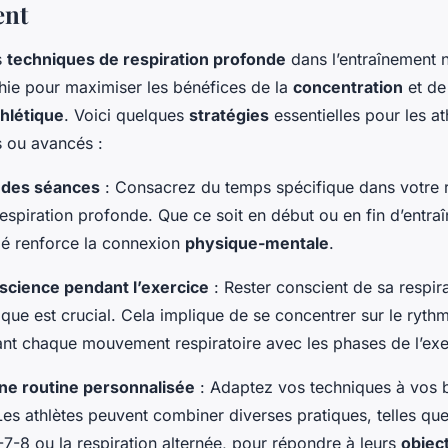
ent
s
techniques de respiration profonde
dans l’entraînement 
hie pour maximiser les bénéfices de la
concentration
et de
hlétique
. Voici quelques
stratégies
essentielles pour les ath
s ou avancés :
n des séances
: Consacrez du temps spécifique dans votre 
respiration profonde. Que ce soit en début ou en fin d’entra
é renforce la connexion
physique-mentale
.
science pendant l’exercice
: Rester conscient de sa respira
ique est crucial. Cela implique de se concentrer sur le rythm
nt chaque mouvement respiratoire avec les phases de l’exe
ne routine personnalisée
: Adaptez vos techniques à vos 
Les athlètes peuvent combiner diverses pratiques, telles qu
-7-8 ou la respiration alternée, pour répondre à leurs
object