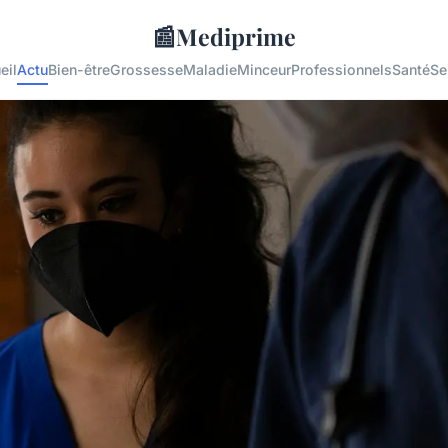
📰
Mediprime
eil
Actu
Bien-être
Grossesse
Maladie
Minceur
Professionnels
Santé
Se