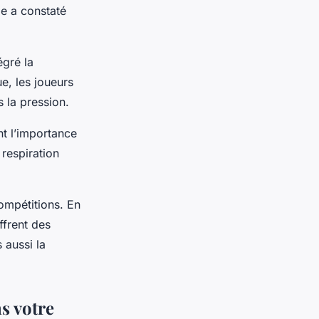
le a constaté
égré la
e, les joueurs
 la pression.
nt l’importance
 respiration
ompétitions. En
ffrent des
 aussi la
s votre