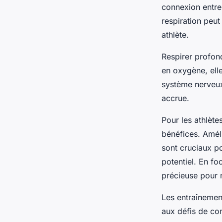
respiration profond
connexion entr
respiration peut
transformer votre je
athlète.
Respirer profon
Gabriel
•
31 mars 2025
•
4 min de lecture
en oxygène, ell
système nerveux
accrue.
Pour les athlète
bénéfices. Amél
sont cruciaux p
potentiel. En fo
précieuse pour 
Les entraînemen
aux défis de co