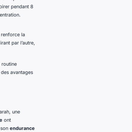
pirer pendant 8
entration.
 renforce la
rant par l’autre,
 routine
t des avantages
arah, une
e
ont
r son
endurance