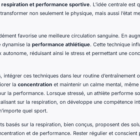
e pour
e
respiration et performance sportive
. L’idée centrale est 
 transformer non seulement le physique, mais aussi l’état me
u !
dément favorise une meilleure circulation sanguine. En augm
e dynamise la
performance athlétique
. Cette technique inf
 autonome, réduisant ainsi le stress et permettant une conc
s, intégrer ces techniques dans leur routine d’entraînement o
iorer la
concentration
et maintenir un calme mental, même 
our la performance. Lorsque stressé, un athlète performe s
calisant sur la respiration, on développe une compétence int
n’importe quel sport.
ts basés sur la respiration, bien conçus, proposent des sol
ncentration et de performance. Rester régulier et conscient