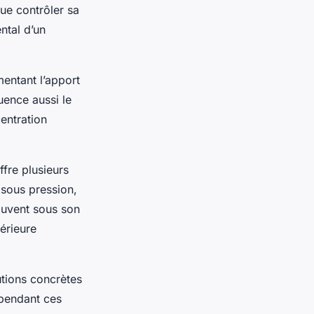
que contrôler sa
ntal d’un
entant l’apport
luence aussi le
entration
ffre plusieurs
sous pression,
ouvent sous son
érieure
utions concrètes
 pendant ces