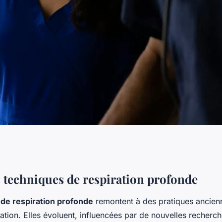
ances sportives :
 techniques de respiration profonde
de respiration profonde
remontent à des pratiques ancie
s techniques de
ation. Elles évoluent, influencées par de nouvelles recherch