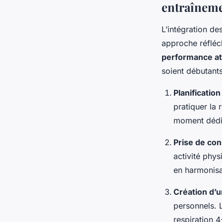
entraînem
L’intégration de
approche réfléc
performance at
soient débutant
Planificatio
pratiquer la 
moment dédi
Prise de con
activité phys
en harmonisa
Création d’u
personnels. 
respiration 4