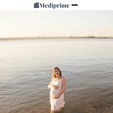
📰
Mediprime