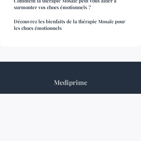
Comment la thérapie Mosaïc peut vous aider à
surmonter vos chocs émotionnels ?
Découvrez les bienfaits de la thérapie Mosaïc pour
les chocs émotionnels
Mediprime
“L'expertise médicale au service du quotidien”
Mentions légales
Contact
© 2026 Mediprime. Tous droits réservés.