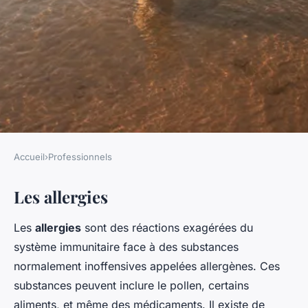
Accueil
›
Professionnels
PROFESSIONNELS
Les allergies
Les 5 maladies les plus
couramment traitées par un
Les
allergies
sont des réactions exagérées du
immunologiste
système immunitaire face à des substances
normalement inoffensives appelées allergènes. Ces
Gabriel
•
8 mars 2025
•
4 min de lecture
substances peuvent inclure le pollen, certains
aliments, et même des médicaments. Il existe de