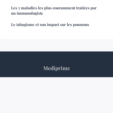
Les 5 maladies les plus couramment traitées par
un immunologiste
Le tabagisme et son impact sur les poumons
Mediprime
“L'expertise médicale au service du quotidien”
Mentions légales
Contact
© 2026 Mediprime. Tous droits réservés.