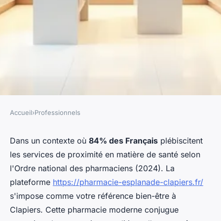
Accueil
›
Professionnels
PROFESSIONNELS
Votre pharmacie de proximité
Dans un contexte où
84% des Français
plébiscitent
les services de proximité en matière de santé selon
à Clapiers : expertise et
l'Ordre national des pharmaciens (2024). La
innovation au service de votre
plateforme
https://pharmacie-esplanade-clapiers.fr/
santé
s'impose comme votre référence bien-être à
Clapiers. Cette pharmacie moderne conjugue
Gabriel
•
30 janvier 2026
•
7 min de lecture